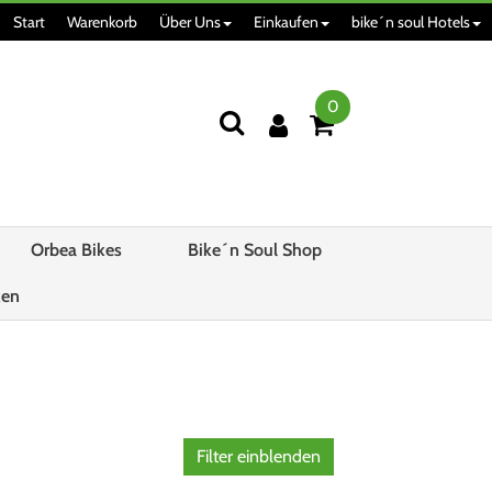
Start
Warenkorb
Über Uns
Einkaufen
bike´n soul Hotels
0
Orbea Bikes
Bike´n Soul Shop
ken
Filter einblenden