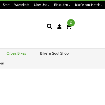
Start
Warenkorb
Über Uns
Einkaufen
bike´n soul Hotels
0
Orbea Bikes
Bike´n Soul Shop
ken