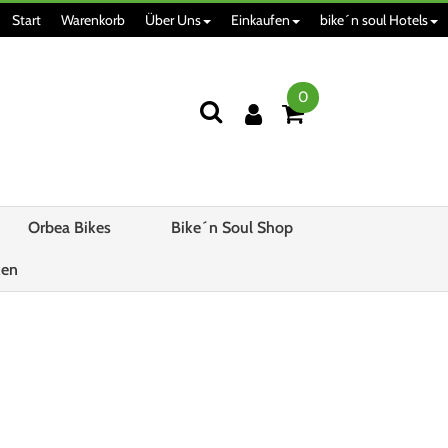
Start
Warenkorb
Über Uns
Einkaufen
bike´n soul Hotels
0
Orbea Bikes
Bike´n Soul Shop
ken