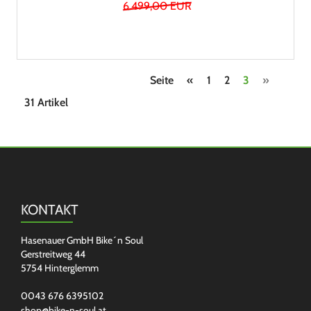
6.499,00 EUR
Seite
«
1
2
3
»
31 Artikel
KONTAKT
Hasenauer GmbH Bike´n Soul
Gerstreitweg 44
5754 Hinterglemm
0043 676 6395102
shop@bike-n-soul.at